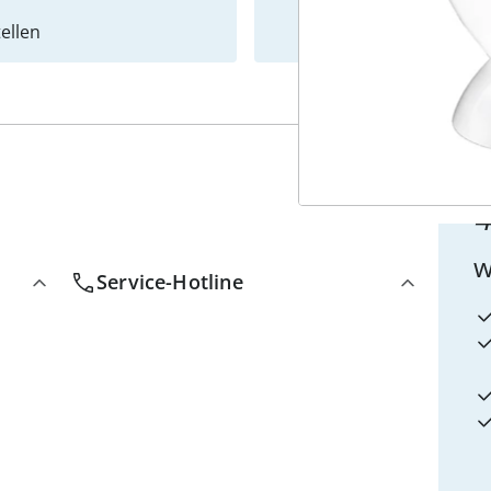
ellen
Newslet
4
w
Service-Hotline