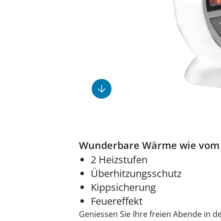
Fußpflegeprodukte
Geschenkideen
Elektromobile
Massage-Produkte
Herrenschuhe
Hausapotheke
Toilettenstühle
Ohrreiniger
Insektenabwehr
Ess- & Trinkhilfen
Sesselschoner
Mützen & Hüte
Kälte- & Wärmetherapie
Urinflaschen &
Nachttöpfe
Parfüm
Kleinmöbel
‎ Alle Anzeigen
‎ Alle Anzeigen
‎ Alle Anzeigen
‎ Alle Anzeigen
‎ Alle Anzeigen
Wunderbare Wärme wie vom n
2 Heizstufen
Überhitzungsschutz
Kippsicherung
Feuereffekt
Geniessen Sie Ihre freien Abende in 