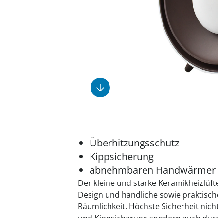
Fußpflegeprodukte
Geschenkideen
Elektromobile
Massage-Produkte
Herrenschuhe
Hausapotheke
Toilettenstühle
Ohrreiniger
Insektenabwehr
Ess- & Trinkhilfen
Sesselschoner
Mützen & Hüte
Kälte- & Wärmetherapie
Urinflaschen &
Nachttöpfe
Parfüm
Kleinmöbel
‎ Alle Anzeigen
‎ Alle Anzeigen
‎ Alle Anzeigen
‎ Alle Anzeigen
‎ Alle Anzeigen
Überhitzungsschutz
Kippsicherung
abnehmbaren Handwärmer
Der kleine und starke Keramikheizlüfte
Design und handliche sowie praktisch
Räumlichkeit. Höchste Sicherheit nic