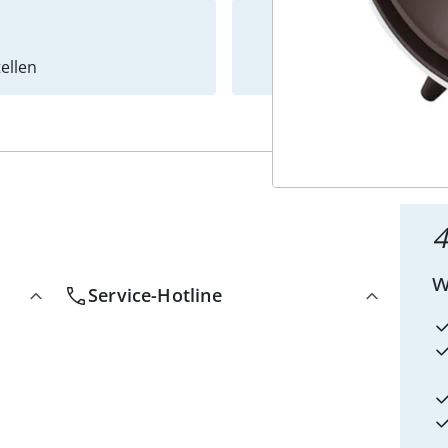
ellen
Newslet
4
w
Service-Hotline