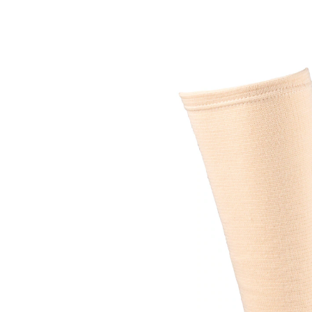
UVP 14,99 €
8,39 €
inkl. MwSt. und zzgl.
Versandkosten
Variante
haut
7,29 €
nur
ab
2
Stück
1
In den Warenkorb