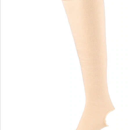
unterstützend & pflegend für Beine
Universalgröße für optimale Passform
angenehmer und fester Sitz
Die Stütz-Strümpfe bieten nicht nur eine stützende
Kompression, sondern auch eine pflegende Wirkung
für Ihre Beine. Sie schmiegen sich angenehm und fest
an, um Ihren Beinen den ganzen Tag über ein Gefühl
von Unterstützung und Entspannung zu verleihen.
Diese Strümpfe sind in einer praktischen
Universalgröße erhältlich und kommen im Set mit
einem Paar. Gönnen Sie Ihren Beinen das
Wohlbefinden und die Sorgfalt, die sie verdienen, sei es
im Alltag oder bei längeren Aktivitäten. Erleben Sie den
angenehmen Tragekomfort und die unterstützende
Wirkung, die Ihre Beine für ein vitaleres Gefühl fördern
werden.