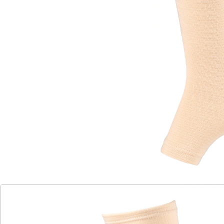
Sofort lieferbar - in 2-3 Werktagen bei Ihnen
Alternativprodukt
Zu diesem Artikel haben wir eine Alternative gefunden,
die Sie interessieren könnte:
Maximex
Kompressions-Stulpen
(23)
Einzelpreis:
10,99 €
9,99 €
Erleben Sie Unterstützung und Pflege für Ihre
Beine!