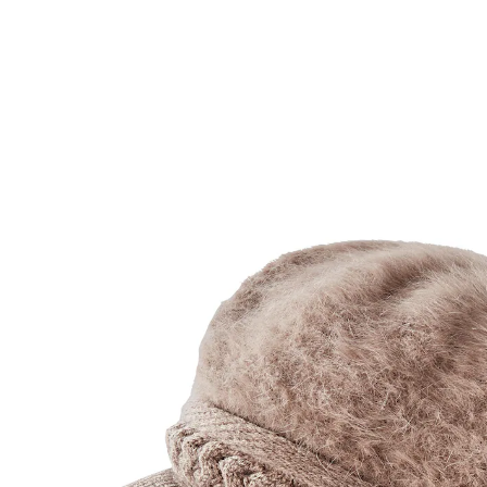
UVP 19,99 €
6,79 €
inkl. MwSt. und zzgl.
Versandkosten
Variante
taupe
In den Warenkorb
Sofort lieferbar - in 2-3 Werktagen bei Ihnen
Chic & warm - Mit dieser Kuschel-City-Mütze
verleihen Sie Ihrem Outfit das gewisse Etwas!
City-Mütze