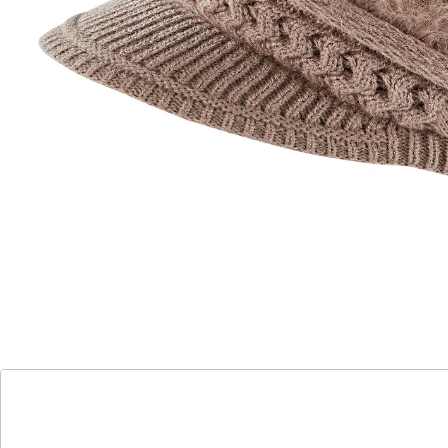
in Felloptik
mit kuscheligem Innenfutter
bis 58 cm Kopfumfang
in verschiedenen Farben erhältlich
Das außergewöhnliche Design besticht durch die
Kombination verschiedener Strickmuster und Felloptik.
Eine kleine Blume in gleicher Farbe ist als raffiniertes
Highlight auf der Seite angebracht. Doch nicht nur
optisch strahlt die Mütze Gemütlichkeit aus. Dank
kuscheligem Innenfutter hält sie auch schön warm.
Praktisch: Sie passt bis zu einem Kopfumfang von 58
cm.
Details