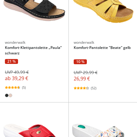
wonderwalk
wonderwalk
Komfort-Klettpantolette „Paula“
Komfort-Pantolette "Beate" gelb
schwarz
21 %
10 %
UVP 49,99 €
UVP 29,99 €
ab
39,29 €
26,99 €
(5)
(52)