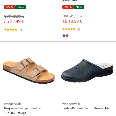
60 %
Neu
55 %
Neu
UVP 49,99 €
UVP 49,99 €
ab
19,99 €
ab
22,49 €
(4)
(1)
wonderwalk
wonderwalk
Bequem-Klettpantolette
Leder-Pantolette für Herren blau
"unisex" taupe