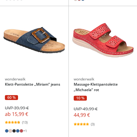
wonderwalk
wonderwalk
Klett-Pantolette „Miriam“ jeans
Massage-Klettpantolette
„Michaela“ rot
60 %
10 %
UVP 39,99 €
UVP 49,99 €
ab
15,99 €
44,99 €
(13)
(3)
+1