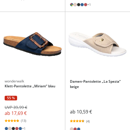
+1
wonderwalk
Damen-Pantolette „La Spezia“
Klett-Pantolette „Miriam“ blau
beige
55 %
UVP 39,99 €
ab
10,59 €
ab
17,69 €
(13)
(4)
+1