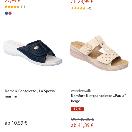
27,99 €
ab
23,99 €
(1)
(4)
wonderwalk
Damen-Pantolette „La Spezia“
Komfort-Klettpantolette „Paula“
marine
beige
17 %
UVP 49,99 €
ab
10,59 €
ab
41,39 €