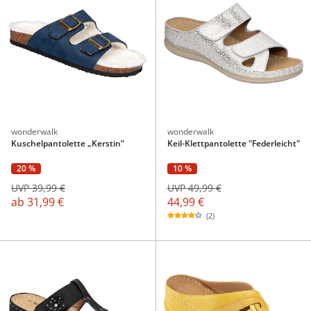
wonderwalk
wonderwalk
Kuschelpantolette „Kerstin“
Keil-Klettpantolette "Federleicht"
10 %
20 %
UVP 49,99 €
UVP 39,99 €
44,99 €
ab
31,99 €
(2)