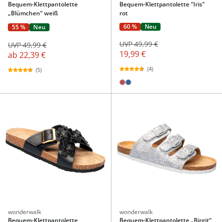
Bequem-Klettpantolette
Bequem-Klettpantolette "Iris"
„Blümchen“ weiß
rot
60 %
Neu
55 %
Neu
UVP 49,99 €
UVP 49,99 €
19,99 €
ab
22,39 €
(4)
(5)
wonderwalk
wonderwalk
Bequem-Klettpantolette
Bequem-Klettpantolette „Birgit“