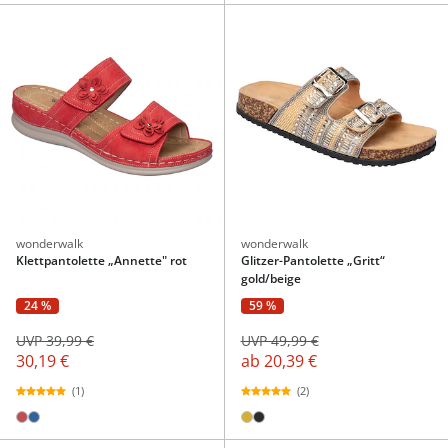
wonderwalk
wonderwalk
Klettpantolette „Annette" rot
Glitzer-Pantolette „Gritt“
gold/beige
24 %
59 %
UVP 39,99 €
UVP 49,99 €
30,19 €
ab
20,39 €
(1)
(2)