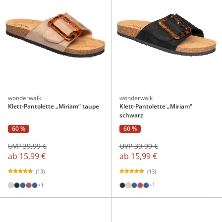
wonderwalk
wonderwalk
Klett-Pantolette „Miriam“ taupe
Klett-Pantolette „Miriam“
schwarz
60 %
60 %
UVP 39,99 €
UVP 39,99 €
ab
15,99 €
ab
15,99 €
(13)
(13)
+1
+1