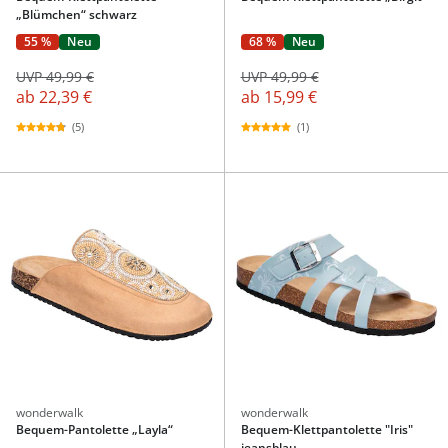
„Blümchen“ schwarz
55 %
Neu
68 %
Neu
UVP 49,99 €
UVP 49,99 €
ab
22,39 €
ab
15,99 €
(5)
(1)
wonderwalk
wonderwalk
Bequem-Pantolette „Layla“
Bequem-Klettpantolette "Iris"
jeansblau