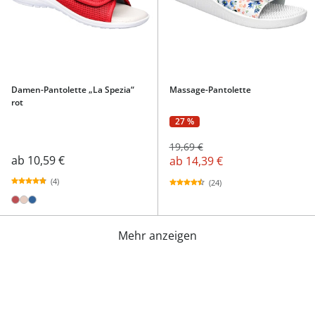
Damen-Pantolette „La Spezia“
Massage-Pantolette
rot
27 %
19,69 €
ab
10,59 €
ab
14,39 €
(4)
(24)
Mehr anzeigen