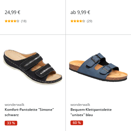
24,99 €
ab
9,99 €
(18)
(29)
wonderwalk
wonderwalk
Komfort-Pantolette "Simone"
Bequem-Klettpantolette
schwarz
"unisex" blau
60 %
33 %