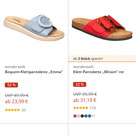
ab
2 Stück
sparen!
wonderwalk
wonderwalk
Bequem-Klettpantolette „Emma“
Klett-Pantolette „Miriam“ rot
22 %
52 %
UVP 39,99 €
UVP 49,99 €
ab
31,19 €
ab
23,99 €
(13)
(2)
+1