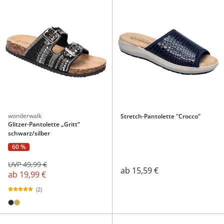
wonderwalk
Stretch-Pantolette "Crocco“
Glitzer-Pantolette „Gritt“
schwarz/silber
60 %
UVP 49,99 €
ab
15,59 €
ab
19,99 €
(2)