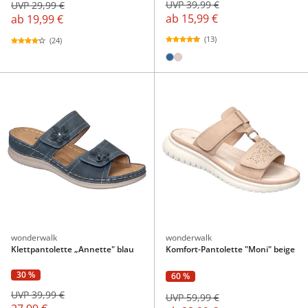
UVP 39,99 €
UVP 29,99 €
ab
15,99 €
ab
19,99 €
(13)
(24)
wonderwalk
wonderwalk
Klettpantolette „Annette" blau
Komfort-Pantolette "Moni" beige
30 %
60 %
UVP 39,99 €
UVP 59,99 €