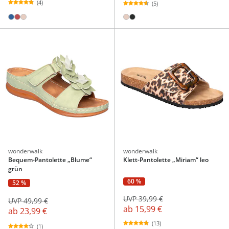
(4)
(5)
wonderwalk
wonderwalk
Bequem-Pantolette „Blume“
Klett-Pantolette „Miriam“ leo
grün
60 %
52 %
UVP 39,99 €
UVP 49,99 €
ab
15,99 €
ab
23,99 €
(13)
(1)