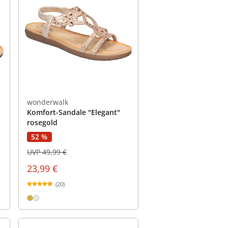
wonderwalk
Komfort-Sandale "Elegant"
rosegold
52 %
UVP 49,99 €
23,99 €
(20)