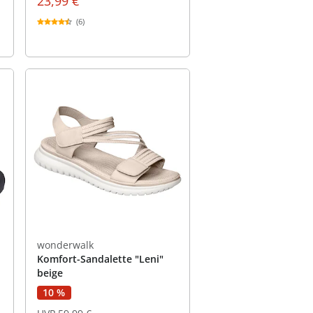
23,99 €
(6)
wonderwalk
Komfort-Sandalette "Leni"
beige
10 %