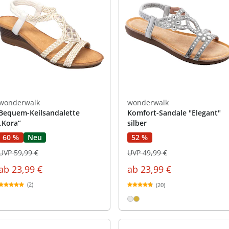
wonderwalk
wonderwalk
Bequem-Keilsandalette
Komfort-Sandale "Elegant"
„Kora“
silber
60 %
Neu
52 %
UVP 59,99 €
UVP 49,99 €
ab
23,99 €
ab
23,99 €
(2)
(20)