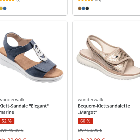
wonderwalk
wonderwalk
Klett-Sandale "Elegant"
Bequem-Klettsandalette
marine
„Margot“
60 %
52 %
UVP 59,99 €
UVP 49,99 €