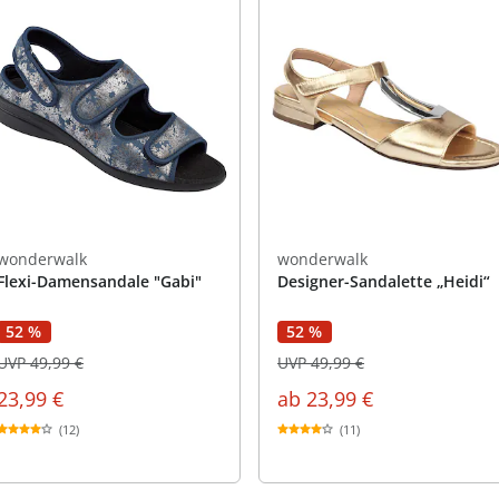
wonderwalk
wonderwalk
Flexi-Damensandale "Gabi"
Designer-Sandalette „Heidi“
52 %
52 %
UVP 49,99 €
UVP 49,99 €
23,99 €
ab
23,99 €
(12)
(11)