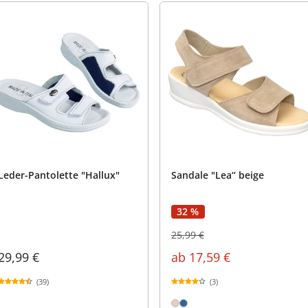
Leder-Pantolette "Hallux"
Sandale "Lea“ beige
32 %
25,99 €
29,99 €
ab
17,59 €
(39)
(3)