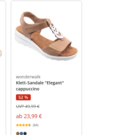
wonderwalk
Klett-Sandale "Elegant"
cappuccino
52 %
UVP 49,99 €
ab
23,99 €
(84)