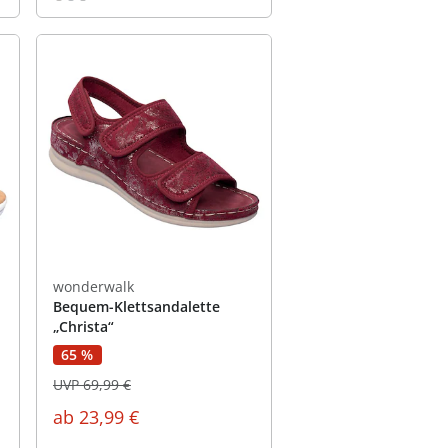
wonderwalk
Bequem-Klettsandalette
„Christa“
65 %
UVP 69,99 €
ab
23,99 €