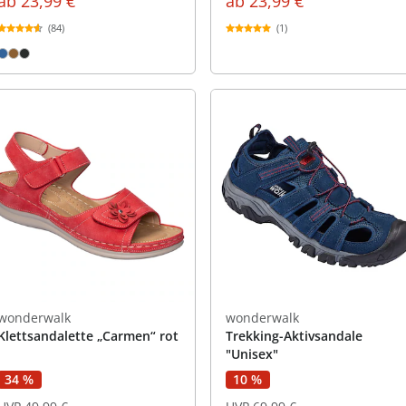
ab
23,99 €
ab
23,99 €
(1)
(84)
wonderwalk
wonderwalk
Klettsandalette „Carmen“ rot
Trekking-Aktivsandale
"Unisex"
10 %
34 %