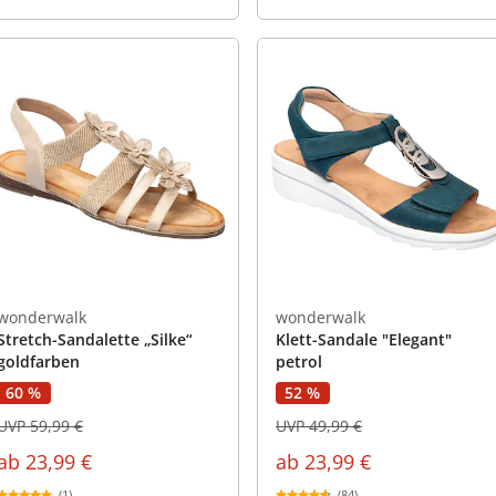
wonderwalk
wonderwalk
Stretch-Sandalette „Silke“
Klett-Sandale "Elegant"
goldfarben
petrol
60 %
52 %
UVP 59,99 €
UVP 49,99 €
ab
23,99 €
ab
23,99 €
(1)
(84)