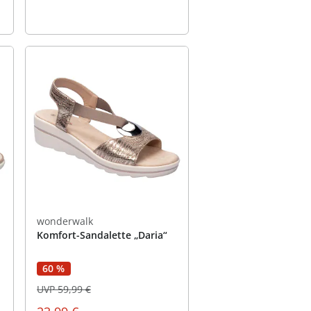
wonderwalk
Komfort-Sandalette „Daria“
60 %
UVP 59,99 €