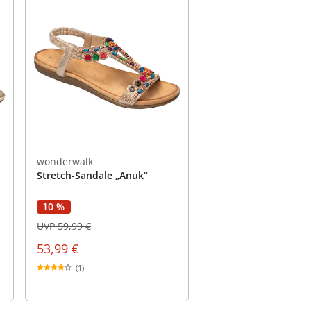
wonderwalk
Stretch-Sandale „Anuk“
10 %
UVP 59,99 €
53,99 €
(1)