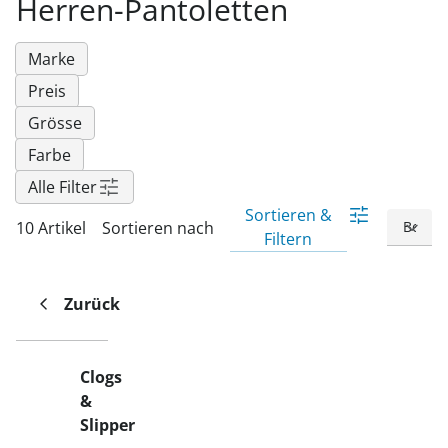
Herren-Pantoletten
Fußpflegeprodukte
Hygieneprodukte
Kälte- & Wärmetherapie
Herrenbekleidung
Gartenaccessoires
Elektromobile
Nagel- &
Taschen
Hausapotheke
Toilettenstühle
Fußpflegeprodukte
Marke
Massage-Produkte
Herrenschuhe
Geschenkideen
Ess- & Trinkhilfen
Preis
Kälte- & Wärmetherapie
Urinflaschen &
Ohrreiniger
Sesselschoner
Mützen & Hüte
Insektenabwehr
Nachttöpfe
Grösse
‎ Alle Anzeigen
‎ Alle Anzeigen
Parfüm
‎ Alle Anzeigen
Kleinmöbel
Farbe
Alle Filter
‎ Alle Anzeigen
‎ Alle Anzeigen
Sortieren &
10 Artikel
Sortieren nach
Filtern
Zurück
Clogs
&
Slipper