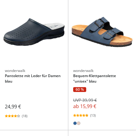
wonderwalk
wonderwalk
Pantolette mit Leder für Damen
Bequem-Klettpantolette
blau
"unisex" blau
60 %
UVP 39,99 €
ab
15,99 €
24,99 €
(13)
(18)