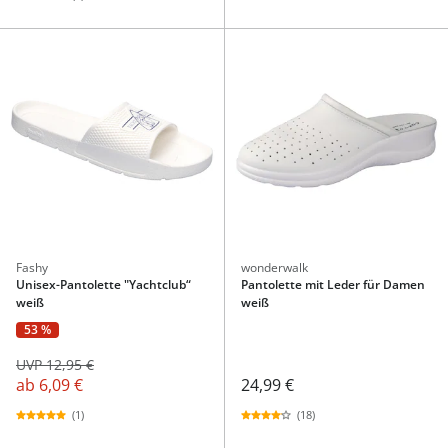
Fashy
wonderwalk
Unisex-Pantolette "Yachtclub“
Pantolette mit Leder für Damen
weiß
weiß
53 %
UVP 12,95 €
ab
6,09 €
24,99 €
(1)
(18)