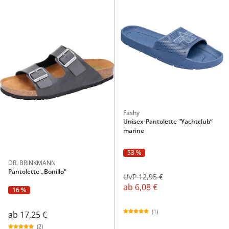
Fashy
Unisex-Pantolette "Yachtclub“
marine
53 %
DR. BRINKMANN
Pantolette „Bonillo“
UVP 12,95 €
ab
6,08 €
16 %
(1)
ab
17,25 €
(2)