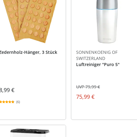
praktische
auf einer
Uringeruc
die Kranke
Parotitisp
Jetzt entde
Jetzt entde
Alltagshilf
Vibrationsp
neutralisie
Jetzt entde
Jetzt entde
Haushalt
jetzt entde
Jetzt entde
Jetzt entde
Zedernholz-Hänger, 3 Stück
SONNENKOENIG OF
SWITZERLAND
Luftreiniger "Puro 5"
UVP 79,99 €
8,99 €
75,99 €
(6)