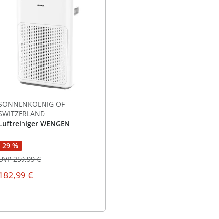
SONNENKOENIG OF
SWITZERLAND
Luftreiniger WENGEN
29 %
UVP 259,99 €
182,99 €