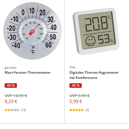
genialo
TFA
Maxi-Fenster-Thermometer
Digitales Thermo-Hygrometer
mit Komfortzone
44 %
40 %
UVP 14,99 €
UVP 9,99 €
8,29 €
5,99 €
(13)
(3)