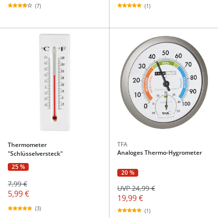
(7)
(1)
TFA
Thermometer
Analoges Thermo-Hygrometer
"Schlüsselversteck"
25 %
20 %
7,99 €
UVP 24,99 €
5,99 €
19,99 €
(3)
(1)