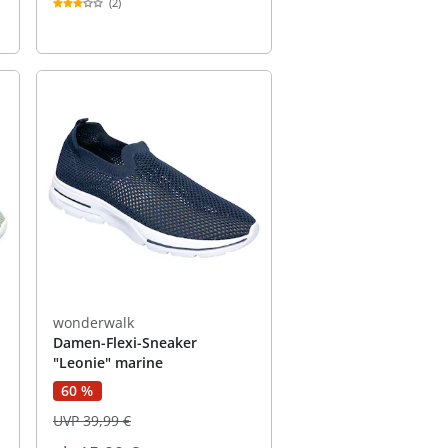
(2)
wonderwalk
Damen-Flexi-Sneaker
"Leonie" marine
60 %
UVP 39,99 €