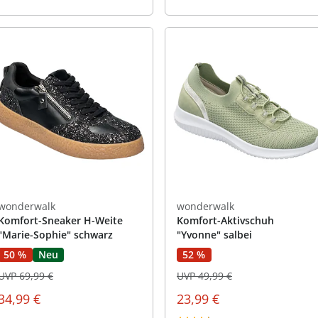
wonderwalk
wonderwalk
Komfort-Sneaker H-Weite
Komfort-Aktivschuh
"Marie-Sophie" schwarz
"Yvonne" salbei
50 %
Neu
52 %
UVP 69,99 €
UVP 49,99 €
34,99 €
23,99 €