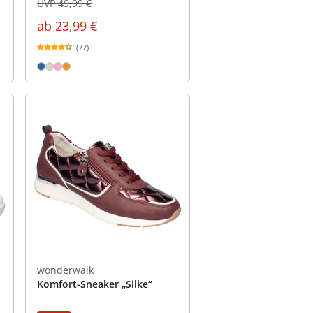
UVP 49,99 €
ab
23,99 €
(77)
wonderwalk
Komfort-Sneaker „Silke“