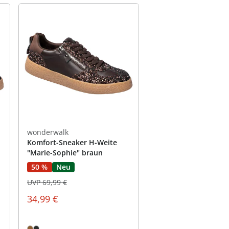
wonderwalk
Komfort-Sneaker H-Weite
"Marie-Sophie" braun
50 %
Neu
UVP 69,99 €
34,99 €