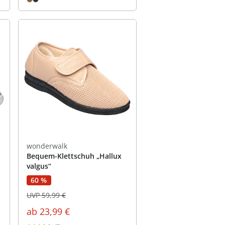
wonderwalk
Bequem-Klettschuh „Hallux
valgus“
60 %
UVP 59,99 €
ab
23,99 €