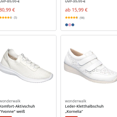
UVP 89,99 €
UVP 39,99 €
80,99 €
ab
15,99 €
(5)
(98)
wonderwalk
wonderwalk
Komfort-Aktivschuh
Leder-Kletthalbschuh
"Yvonne" weiß
„Kornelia“