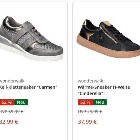
wonderwalk
wonderwalk
Keil-Klettsneaker "Carmen"
Wärme-Sneaker H-Weite
"Cinderella"
52 %
Neu
52 %
Neu
UVP 69,99 €
UVP 79,99 €
32,99 €
37,99 €