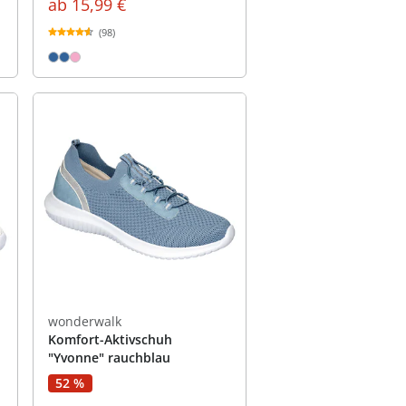
ab
15,99 €
(98)
wonderwalk
Komfort-Aktivschuh
"Yvonne" rauchblau
52 %