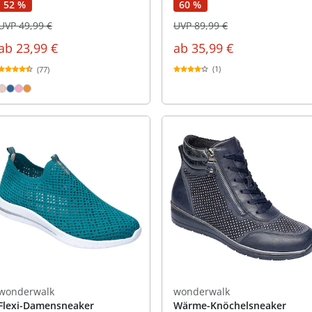
60 %
52 %
UVP 89,99 €
UVP 49,99 €
ab
35,99 €
ab
23,99 €
(1)
(77)
wonderwalk
wonderwalk
Flexi-Damensneaker
Wärme-Knöchelsneaker