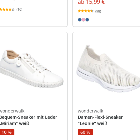
ab
15,99 €
(10)
(98)
wonderwalk
wonderwalk
Bequem-Sneaker mit Leder
Damen-Flexi-Sneaker
„Miriam“ weiß
"Leonie" weiß
10 %
60 %