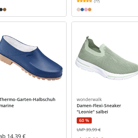
(77)
Thermo-Garten-Halbschuh
wonderwalk
marine
Damen-Flexi-Sneaker
"Leonie" salbei
60 %
UVP 39,99 €
ab
14,39 €