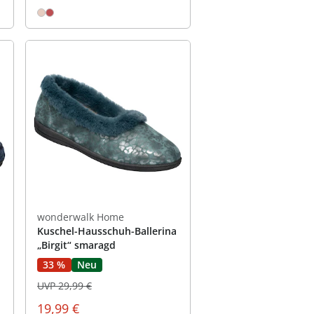
wonderwalk Home
Kuschel-Hausschuh-Ballerina
„Birgit“ smaragd
33 %
Neu
UVP 29,99 €
19,99 €