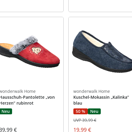
wonderwalk Home
wonderwalk Home
Hausschuh-Pantolette „von
Kuschel-Mokassin „Kalinka“
Herzen“ rubinrot
blau
Neu
50 %
Neu
UVP 39,99 €
39,99 €
19,99 €