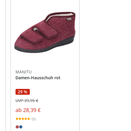
MANITU
Damen-Hausschuh rot
29 %
UVP 39,95 €
ab
28,39 €
(1)