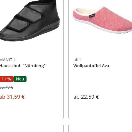
MANITU
pifit
Hausschuh "Nürnberg"
Wollpantoffel Ava
11 %
Neu
35,79 €
ab
31,59 €
ab
22,59 €