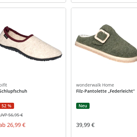
pifit
wonderwalk Home
Schlupfschuh
Filz-Pantolette „Federleicht“
52 %
Neu
UVP 56,95 €
ab
26,99 €
39,99 €