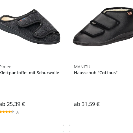
Pimed
MANITU
Klettpantoffel mit Schurwolle
Hausschuh "Cottbus"
ab
25,39 €
ab
31,59 €
(4)