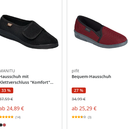
MANITU
pifit
Hausschuh mit
Bequem-Hausschuh
Klettverschluss "Komfort"
schwarz
27 %
33 %
34,99 €
37,59 €
ab
25,29 €
ab
24,89 €
(3)
(14)