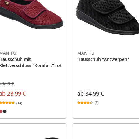
praktische
auf einer
Uringeruc
die Kranke
Parotitisp
Jetzt entde
Jetzt entde
Alltagshilf
Vibrationsp
neutralisie
Jetzt entde
Jetzt entde
Haushalt
jetzt entde
Jetzt entde
Jetzt entde
MANITU
MANITU
Hausschuh mit
Hausschuh "Antwerpen"
Klettverschluss "Komfort" rot
30,59 €
ab
34,99 €
ab
28,99 €
(7)
(14)