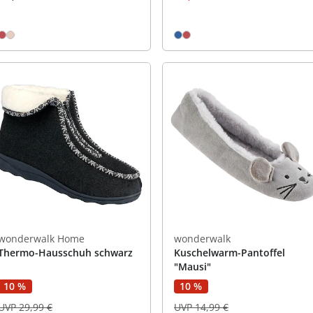
wonderwalk Home
wonderwalk
Thermo-Hausschuh schwarz
Kuschelwarm-Pantoffel
"Mausi"
10 %
10 %
UVP 29,99 €
UVP 14,99 €