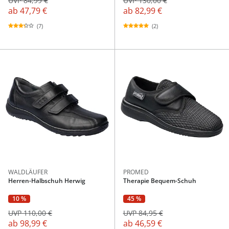
UVP 84,99 €
UVP 130,00 €
ab
47,79 €
ab
82,99 €
(7)
(2)
WALDLÄUFER
PROMED
Herren-Halbschuh Herwig
Therapie Bequem-Schuh
10 %
45 %
UVP 110,00 €
UVP 84,95 €
ab
98,99 €
ab
46,59 €