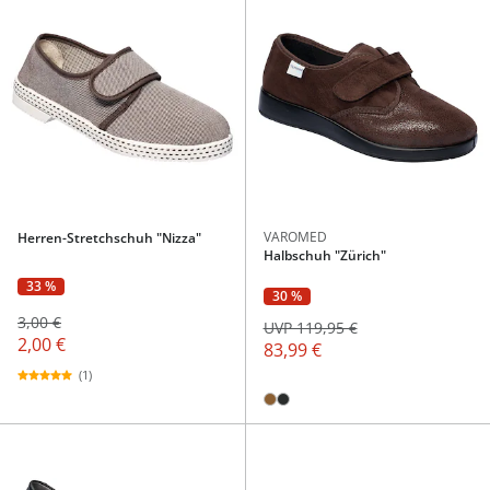
VAROMED
Herren-Stretchschuh "Nizza"
Halbschuh "Zürich"
33 %
30 %
3,00 €
UVP 119,95 €
2,00 €
83,99 €
(1)