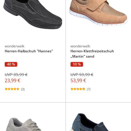
wonderwalk
wonderwalk
Herren-Halbschuh "Hannes"
Herren-Klettfreizeitschuh
„Martin“ sand
40 %
10 %
UVP 39,99 €
UVP 59,99 €
23,99 €
53,99 €
(3)
(7)