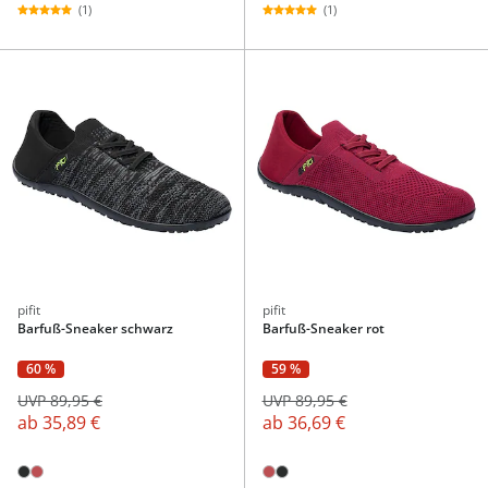
(1)
(1)
pifit
pifit
Barfuß-Sneaker schwarz
Barfuß-Sneaker rot
60 %
59 %
UVP 89,95 €
UVP 89,95 €
ab
35,89 €
ab
36,69 €