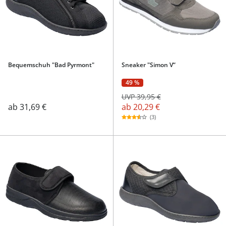
Bequemschuh "Bad Pyrmont"
Sneaker "Simon V“
49 %
UVP 39,95 €
ab
20,29 €
ab
31,69 €
(3)