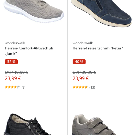
wonderwalk
wonderwalk
Herren-Komfort-Aktivschuh
Herren-Freizeitschuh "Peter"
„Janik“
52 %
40 %
UVP 49,99 €
UVP 39,99 €
23,99 €
23,99 €
(8)
(13)