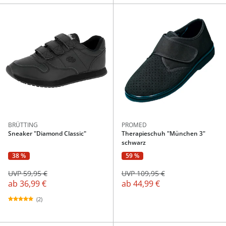
BRÜTTING
PROMED
Sneaker "Diamond Classic"
Therapieschuh "München 3"
schwarz
38 %
59 %
UVP 59,95 €
UVP 109,95 €
ab
36,99 €
ab
44,99 €
(2)