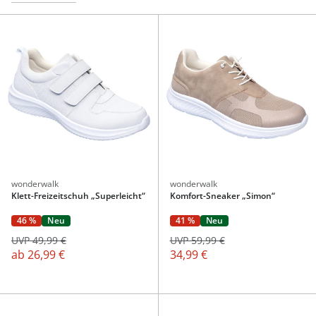
wonderwalk
wonderwalk
Klett-Freizeitschuh „Superleicht“
Komfort-Sneaker „Simon“
46 %
Neu
41 %
Neu
UVP 49,99 €
UVP 59,99 €
ab
26,99 €
34,99 €