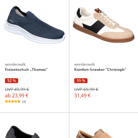
wonderwalk
wonderwalk
Freizeitschuh „Thomas“
Komfort-Sneaker "Christoph"
52 %
55 %
UVP 49,99 €
UVP 69,99 €
ab
23,99 €
31,49 €
(4)