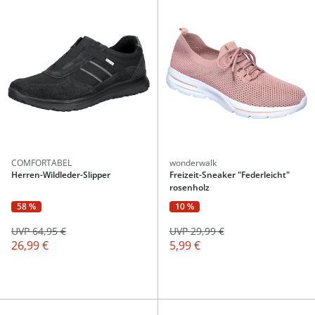
COMFORTABEL
wonderwalk
Herren-Wildleder-Slipper
Freizeit-Sneaker "Federleicht"
rosenholz
58 %
10 %
UVP 64,95 €
UVP 29,99 €
26,99 €
5,99 €