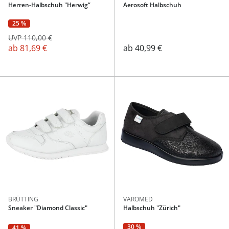
Herren-Halbschuh "Herwig”
Aerosoft Halbschuh
25 %
UVP 110,00 €
ab
81,69 €
ab
40,99 €
BRÜTTING
VAROMED
Sneaker "Diamond Classic"
Halbschuh "Zürich"
30 %
41 %