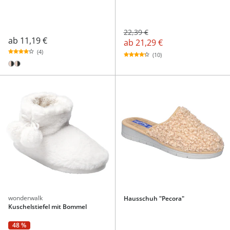
22,39 €
ab
11,19 €
ab
21,29 €
(4)
(10)
wonderwalk
Hausschuh "Pecora"
Kuschelstiefel mit Bommel
48 %