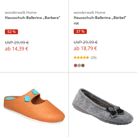
wonderwalk Home
wonderwalk Home
Hausschuh-Ballerina „Barbara“
Hausschuh-Ballerina „Bärbel“
rot
37 %
52 %
UVP 29,99 €
UVP 29,99 €
ab
18,79 €
ab
14,39 €
(26)