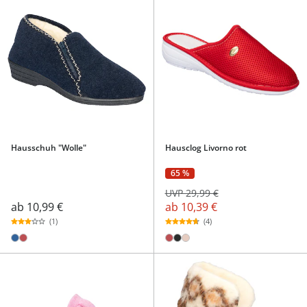
Hausschuh "Wolle"
Hausclog Livorno rot
65 %
UVP 29,99 €
ab
10,99 €
ab
10,39 €
(1)
(4)