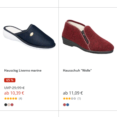
Hausclog Livorno marine
Hausschuh "Wolle"
65 %
UVP 29,99 €
ab
10,39 €
ab
11,09 €
(4)
(1)