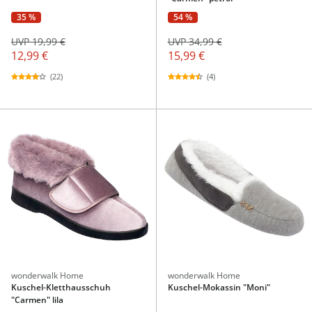
35 %
54 %
UVP 19,99 €
UVP 34,99 €
12,99 €
15,99 €
(22)
(4)
wonderwalk Home
wonderwalk Home
Kuschel-Kletthausschuh
Kuschel-Mokassin "Moni"
"Carmen" lila