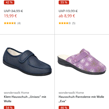
42 %
55 %
UVP 34,99 €
UVP 19,99 €
19,99 €
ab
8,99 €
(4)
(5)
wonderwalk Home
wonderwalk Home
Klett-Hausschuh „Unisex“ mit
Hausschuh-Pantolette mit Wolle
Wolle
„Eva"
54 %
46 %