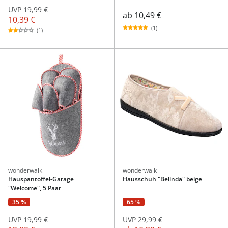
UVP 19,99 €
ab
10,49 €
10,39 €
(1)
(1)
wonderwalk
wonderwalk
Hauspantoffel-Garage
Hausschuh "Belinda" beige
"Welcome", 5 Paar
35 %
65 %
UVP 19,99 €
UVP 29,99 €