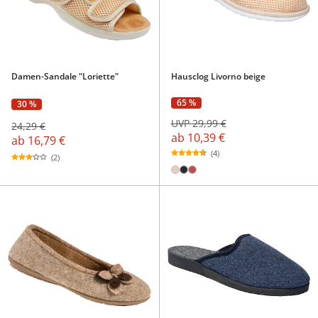
Damen-Sandale "Loriette"
Hausclog Livorno beige
65 %
30 %
UVP 29,99 €
24,29 €
ab
10,39 €
ab
16,79 €
(4)
(2)