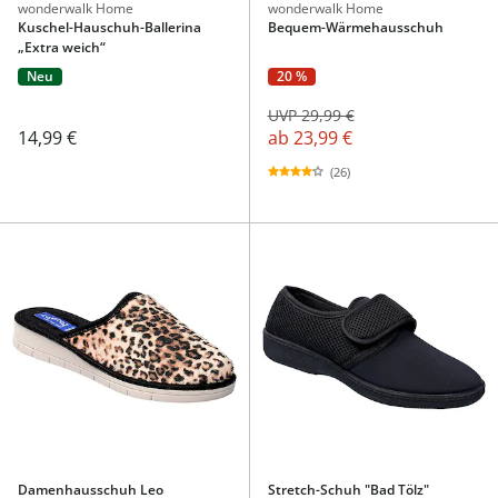
wonderwalk Home
wonderwalk Home
Kuschel-Hauschuh-Ballerina
Bequem-Wärmehausschuh
„Extra weich“
Neu
20 %
UVP 29,99 €
14,99 €
ab
23,99 €
(26)
Damenhausschuh Leo
Stretch-Schuh "Bad Tölz"