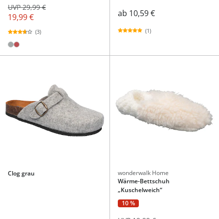
UVP 29,99 €
ab
10,59 €
19,99 €
(1)
(3)
wonderwalk Home
Clog grau
Wärme-Bettschuh
„Kuschelweich“
10 %