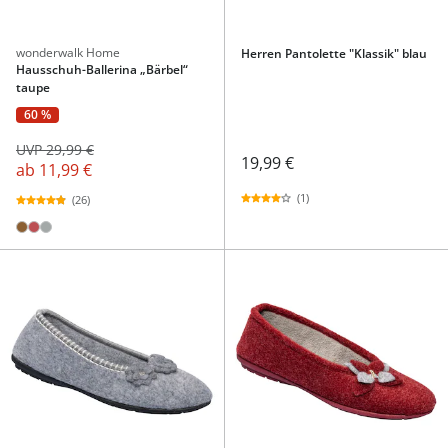
wonderwalk Home
Herren Pantolette "Klassik" blau
Hausschuh-Ballerina „Bärbel“
taupe
60 %
UVP 29,99 €
19,99 €
ab
11,99 €
(1)
(26)