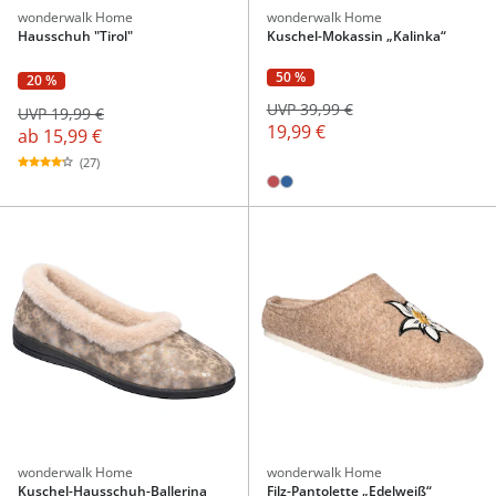
wonderwalk Home
wonderwalk Home
Hausschuh "Tirol"
Kuschel-Mokassin „Kalinka“
50 %
20 %
UVP 39,99 €
UVP 19,99 €
19,99 €
ab
15,99 €
(27)
wonderwalk Home
wonderwalk Home
Kuschel-Hausschuh-Ballerina
Filz-Pantolette „Edelweiß“