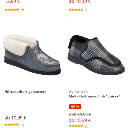
12,89 €
ab
10,39 €
(3)
(1)
wonderwalk
Hüttenschuh, gemustert
Multi-Kletthausschuh "unisex"
60 %
UVP 39,99 €
ab
10,99 €
ab
15,99 €
(3)
(1)