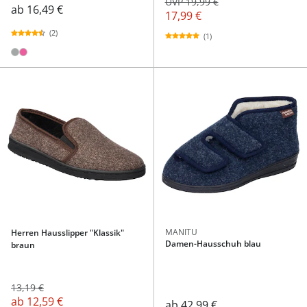
UVP 19,99 €
ab
16,49 €
17,99 €
(2)
(1)
MANITU
Herren Hausslipper "Klassik"
Damen-Hausschuh blau
braun
13,19 €
ab
12,59 €
ab
42,99 €