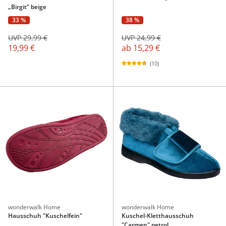
„Birgit“ beige
33 %
38 %
UVP 29,99 €
UVP 24,99 €
19,99 €
ab
15,29 €
(10)
wonderwalk Home
wonderwalk Home
Hausschuh "Kuschelfein"
Kuschel-Kletthausschuh
"Carmen" petrol