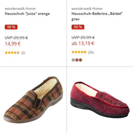
wonderwalk Home
wonderwalk Home
Hausschuh "Jutta" orange
Hausschuh-Ballerina „Bärbel“
grau
56 %
50 %
UVP 29,99 €
UVP 29,99 €
ab
13,19 €
14,99 €
(26)
(2)